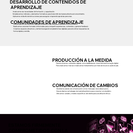
DESARROLLO DE CONTENIDOS DE
APRENDIZAJE
Analizamos las necesidades de formación y capacitación.
Establecemos métodos y elementos formativos para transmitir de manera efectiva el conocimiento.
Aplicamos el diseño de instrucciones para asegurar el aprendizaje de las personas.
COMUNIDADES DE APRENDIZAJE
Desarrollamos de soluciones digitales en plataformas web para mantener el conocimiento.
Realizamos sesiones formales e informales para compartir experiencias, contenidos y generar feedback.
Creamos espacios atractivos y de fácil navegación en plataformas digitales para encontrar respuestas de
forma rápida y sencilla.
PRODUCCIÓN A LA MEDIDA
Desenvolvemos conteúdos digitais como habilitadores-chave da transformação digital.
Personalizamos marcas e realizamos treinamentos por meio de recursos audiovisuais.
COMUNICACIÓN DE CAMBIOS
Diseñamos planes de comunicación con los mensajes clave del proyecto.
Desarrollamos estrategias de marketing interno para conectar con el público.
Utilizamos canales y medios específicos del cliente para una difusión eficaz.
ESTAMOS FIRMEMENTE
COMPROMETIDOS CON LA