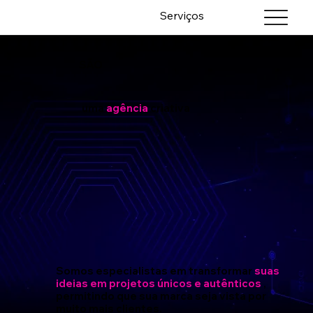
Serviços
Quem somos nó
SÃO
uma
agência
criativa
Somos especialistas em
transformar
suas
ideias em projetos únicos e autênticos
,
permitindo que sua marca seja vista por
muito mais clientes.