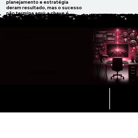
planejamento e estratégia
deram resultado, mas o sucesso
não termina aqui: a chave é
manter o topo e continuar
evoluindo.
"Com cada uma de nossas habilidades, damos à sua marca uma presença digital, aproximando-a
cada vez mais do seu negócio."
as necessidades dos seus clientes."
Contate-nos
Vamos conversar
jorge.molina@txool.com
52 55 26142256
Aviso de privacidade