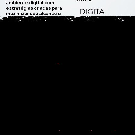
MARKETING
ambiente digital com
estratégias criadas para
DIGITA
maximizar seu alcance e
L
resultados mensuráveis.
Design de logotipo
Manual de identidade da marca
Paletas de cores e tipografia
Guias de estilo
GENÉTICA
Construímos uma identidade
MARCA
de marca forte e consistente,
que reflete seus valores e
essência em cada elemento
visual, para gerar um impacto
01. Animações
duradouro em seu público-
Digitais
Logotipos
alvo.