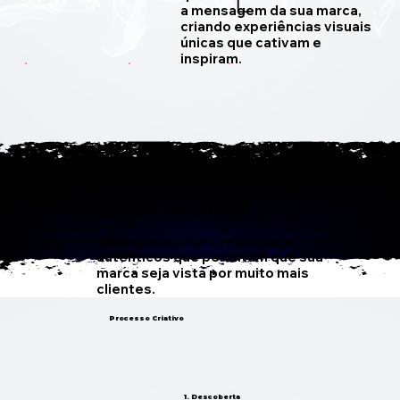
L
a mensagem da sua marca,
criando experiências visuais
únicas que cativam e
inspiram.
NÓS TRANSFORMAMOS
Ideias para projetos únicos e
autênticos que permitam que sua
marca seja vista por muito mais
clientes.
Processo Criativo
1. Descoberta