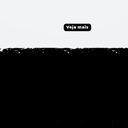
Veja mais
DESIGN E
ARTE DIGITAL
PRODUÇÃO
CRIATIVO
Damos vida às suas ideias através de conteúdo visual
impactante, transmitindo a essência da sua marca com
formatos inovadores.