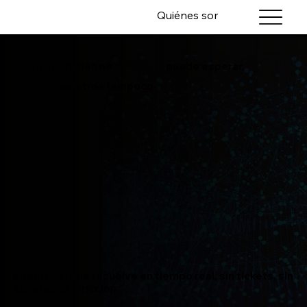
Quiénes somos
Servicios
puede esperar,
Tu operación no
nosotros tampoco
Soporte TI que resuelve en tiempo real, sin tickets, sin
esperas, sin fricción.