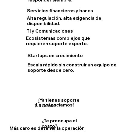
Servicios financieros y banca
Alta regulación, alta exigencia de
disponibilidad.
TI y Comunicaciones
Ecosistemas complejos que
requieren soporte experto.
Startups en crecimiento
Escala rápido sin construir un equipo de
soporte desde cero.
¿Ya tienes soporte
¡Lo potenciamos!
interno?
¿Te preocupa el
costo?
Más caro es detener la operación