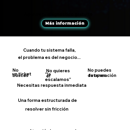
Agenda tu diágnostico gratuito
Más información
Cuando tu sistema falla,
el problema es del negocio...
No
No puedes
No quieres
un ticket
“lo
buscas
detener
tu operación
el
escalamos”
Necesitas respuesta inmediata
Una forma estructurada de
resolver sin fricción