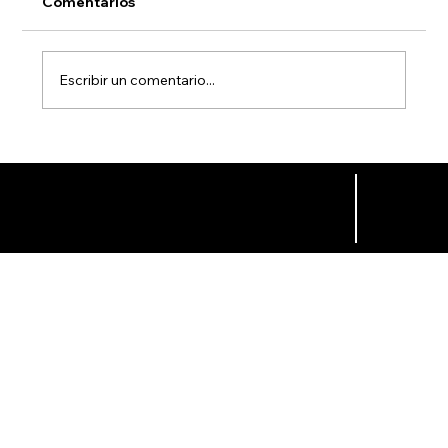
Comentarios
Escribir un comentario...
Los Controladores Lógicos
Programables (PLC) y su evolución
¡Hablemos!
jorge.molina@txool.com
52 55 26142256
con la llegada de la Industria 4.0
Aviso de Privacidad