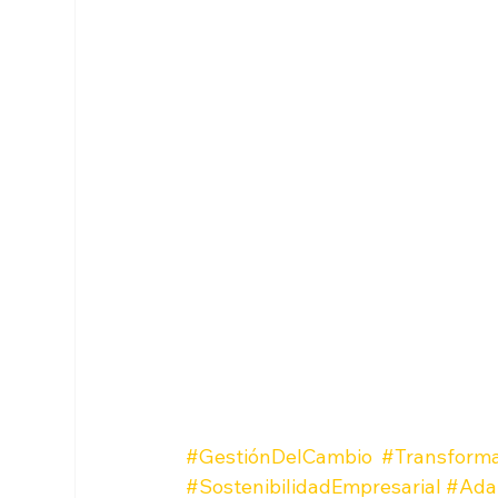
#GestiónDelCambio
#Transforma
#SostenibilidadEmpresarial
#Ada