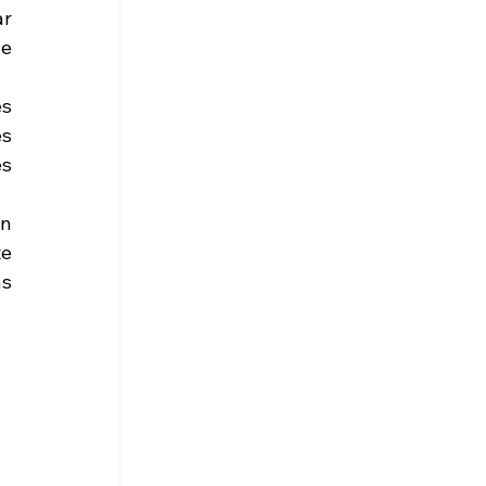
r 
e 
s 
s 
s 
n 
e 
s 