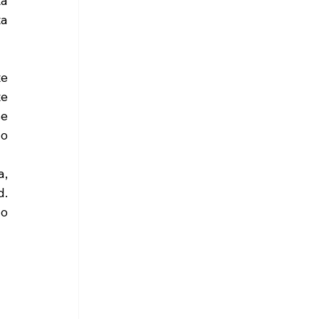
a 
a 
e 
e 
e 
o 
, 
. 
o 