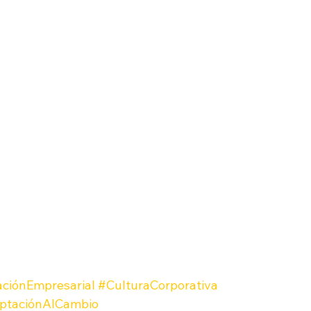
ciónEmpresarial
#CulturaCorporativa
ptaciónAlCambio