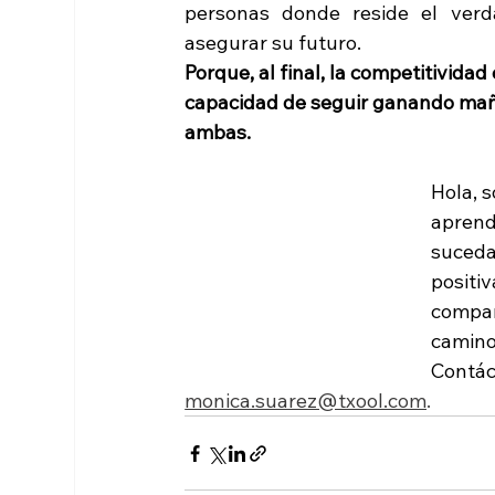
personas donde reside el verd
asegurar su futuro.
Porque, al final, la competitividad 
capacidad de seguir ganando maña
ambas.
Hola, s
aprend
suceda
positi
compar
camino
Contá
monica.suarez@txool.com
.