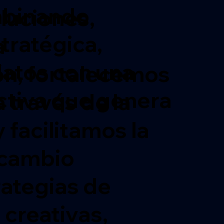
mbinando
luciones,
tratégica,
a
datos con una
ón, fortalecemos
ctiva que genera
 través de la
 facilitamos la
 cambio
ategias de
creativas,