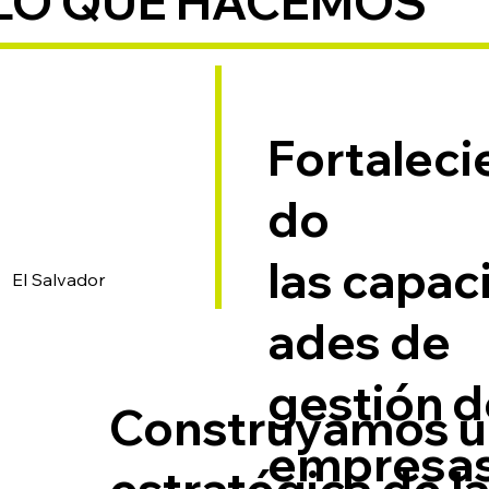
LO QUE HACEMOS
Fortaleci
do
las
capac
El Salvador
ades de
gestión
d
Construyamos un
empresa
estratégica de l