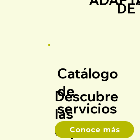
DE
Catálogo
de
Descubre
servicios
las
capacidade
Conoce más