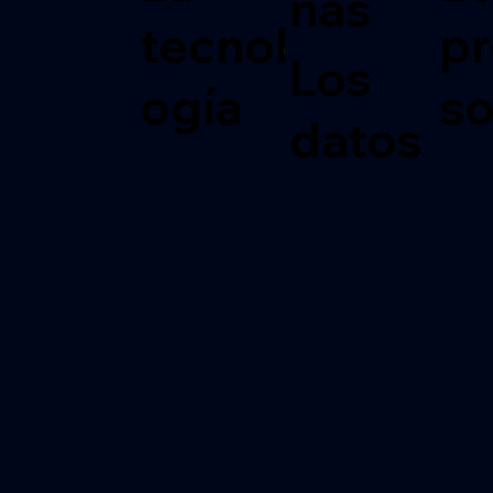
nas
tecnol
p
Los
ogía
s
datos