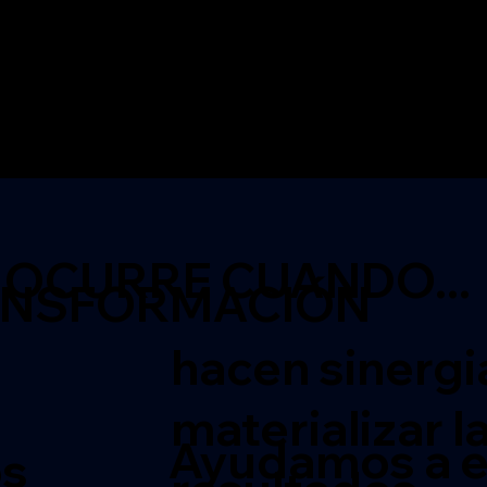
OCURRE CUANDO...
ANSFORMACIÓN
hacen sinergi
materializar l
Ayudamos a e
os