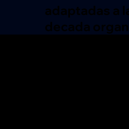
adaptadas a l
decada organ
 DE
NSFORMACIÓN