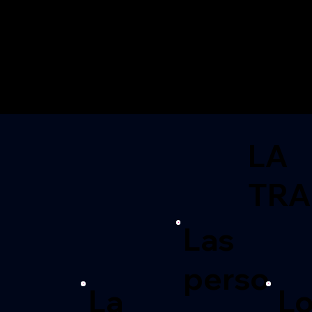
LA
TR
Las
perso
La
L