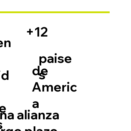
+12
en
paise
de
s
id
Americ
a
e
a alianza
s
argo plazo