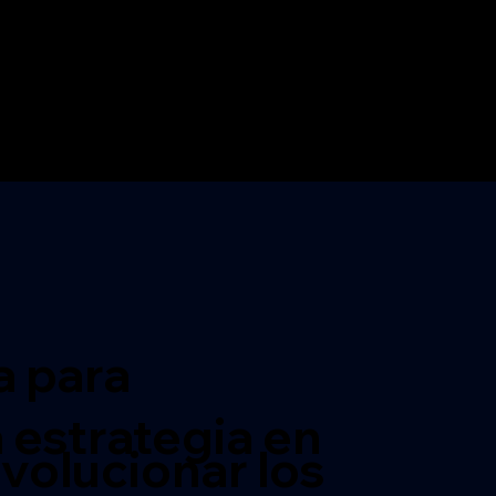
a para
a estrategia en
volucionar los