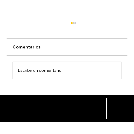
Comentarios
Escribir un comentario...
CHANGE MANAGEMENT: UN AMOR A
PRIMERA VISTA
¡Hablemos!
jorge.molina@txool.com
52 55 26142256
Aviso de Privacidad